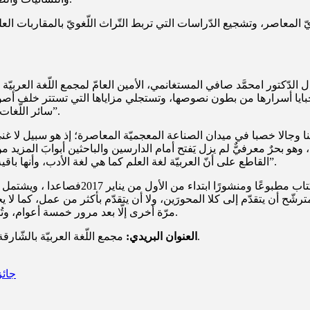
لمعاصر، وتشجيع الدّراسات التي تربط التّراث اللّغويّ بالمقاربات العلميّ
الدّكتور امحمَّد صافي المستغانمي، الأمين العامّ لمجمع اللّغة العربيّة ب
ايا أسرارها من بطون نصوصها، وتستجلي مزاياها التي تستتر خلف أصواتها
سائر اللّغات، والذي منحها فضائل لا يحصيها العدّ، ومزايا لا تنقضي على مرّ الأزمان”.
 وجالا خصبا في ميدان الصناعة المعجميّة المعاصرة؛ إذ هو سبيل لا غنى
، وهو بحرٌ معرفيٌّ لم يزل يَفتح أمام الدارسين والباحثين أبوابَ المزيد م
القاطع على أنّ العربيّة لغة العلم كما هي لغة الأدب، وأنها باقية في ريادتها، عزيزةٌ بمكانتها، شامخةٌ بين لغات العالم على مرّ العصور”.
ويشترط للتّرشّح للجائزة أن يكون الك
شّح أن يتقدّم إلى كلا المحورَين، ولا أن يتقدّم بأكثر من عمل، كما لا يحقّ
مرّة أخرى إلّا بعد مرور خمسة أعوام، وتُرسل النُّسخ الورقيّة بالبريد المسجّل إلى مجمع اللّغة العربيّة بالشّارقة.
مجمع اللّغة العربيّة بالشّارقة- المدينة الجامعيّة- ص. ب. 1973 – الشارقة- الإمارات العربيّة المتّحدة.
العنوان البريدي:
جائز