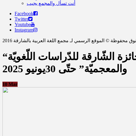
أنت تسأل والمجمع يجيب
Facebook
Twitter
Youtube
Instagram
ق محفوظة © الموقع الرسمي لـ مجمع اللغة العربية بالشارقة 2016
“مجمع اللّغة العربيّة” يفتح باب التّرشّح للدّورة الثّامنة من “جائزة الشّارقة للدّراسات اللّغويّة
والمعجميّة” حتّى 30يونيو 2025
10
Mar