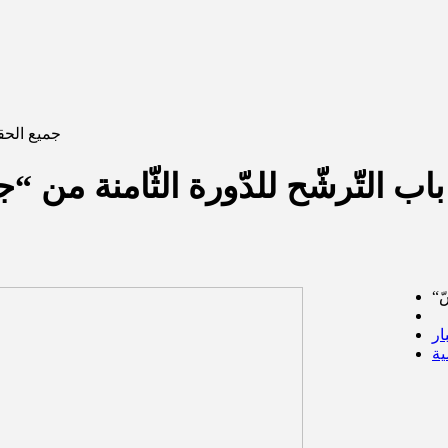
جميع الحقو
ار
ية