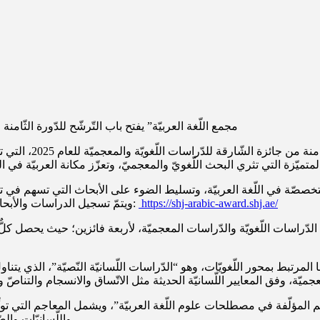
“مجمع اللّغة العربيّة” يفتح باب التّرشّح للدّورة الثّام
أعلنَ مجمع اللّغة ا
متميّزة التي تثري البحث اللّغويّ والمعجميّ، وتعزّز مكانة العربيّة في 
https://shj-arabic-award.shj.ae/
ويتمّ تسجيل الدراسات والأبحاث للمشاركة في الجائزة من خلال الموقع الرسميّ على الرابط التالي:
لمرتبط بمحور اللّغويّات، وهو “الدّراسات اللّسانيّة النّصيّة”، الذي يتناو
جم المؤلّفة في مصطلحات علوم اللّغة العربيّة”، ويشمل المعاجم التي تو
واللّسانيّات والصّوتيّات وفقه اللّغة، في إطار جهود توثيق المصطلحات اللّغويّة وتأصيلها.