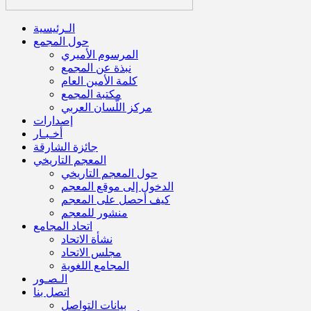
الـرئيسية
حول المجمع
المرسوم الأميري
نبذة عن المجمع
كلمة الأمين العام
مكتبة المجمع
مركز اللّسان العربي
إصدارات
أخـبـار
جائزة الشارقة
المعجم التاريخي
حول المعجم التاريخي
الدخول إلى موقع المعجم
كيف أحصل على المعجم
منشور للمعجم
اتحاد المجامع
نشأة الاتحاد
مجلس الاتحاد
المجامع اللغوية
الـصـور
اتصل بنا
بيانات التواصل