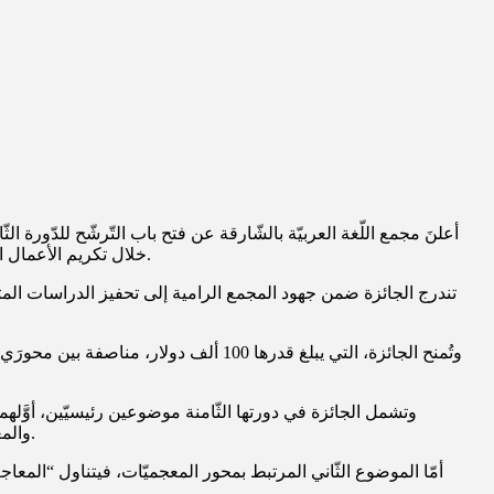
.
خلال تكريم الأعمال ال
وتشمل الجائزة في دورتها الثّامنة موضوعين رئيسيّين، أوَّلهما ا
والمعجميّة، وفق المعايير اللّسانيّة الحديثة مثل الاتّساق والانسجام والتناصّ والمقبوليّة، ممّا يتيح فهمًا أعمق للبنية اللّغويّة وتحليلها بأساليب متجدّدة.
أمّا الموضوع الثّاني المرتبط بمحور المعجميّات، فيتناول “المعا