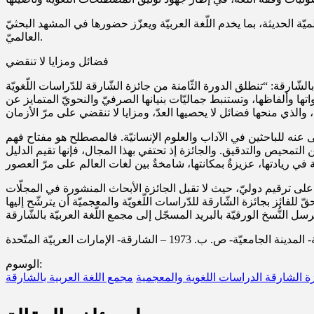
ة الحديثة، بما يخدم اللّغة العربيّة ويعزّز حضورها في المشهد البحثيّ
العالميّ.
فضائل ومزايا لا تنقضي
الشّارقة: “تنطلق الدورة الثّامنة من جائزة الشّارقة للدّراسات اللّغويّة
 وألفاظها، وتستنبط جماليّات بنيانها الصرفيّ والنحويّ المتمايز عن
 عنه للباحثين في الآداب والعلوم الإنسانيّة. فالمصطلح هو مفتاح فهم
ن التمحيص والتدقيق. والجائزة إذ تحتفي بهذا المجال، فإنها تقيم الدليل
تاب مطبوعًا ومنشورًا ابتداء من الأول من يناير 2017فصاعدا ، ويشتمل على ترقيم دوليّ، حيث لا تقبل الجائزة الأبحاث المنشورة في المجلّات
 للفائز بجائزة الشّارقة للدّراسات اللّغويّة والمعجميّة أن يترشّح إليها
الوسوم:
ة الشارقة الدراسات اللغوية والمعجمية
مجمع اللغة العربية بالشارقة