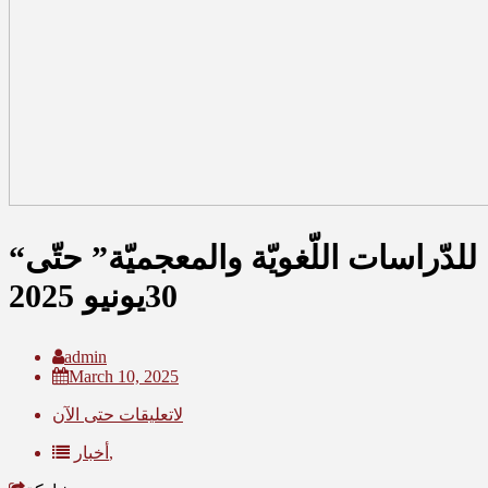
“مجمع اللّغة العربيّة” يفتح باب التّرشّح للدّورة الثّامنة من “جائزة الشّارقة للدّراسات اللّغويّة والمعجميّة” حتّى
30يونيو 2025
admin
March 10, 2025
لاتعليقات حتى الآن
أخبار,