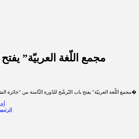
“مجمع اللّغة العربيّة” يفتح باب التّرشّح للدّورة الثّامنة من “جائزة الشّ�
أخب
الرئيس