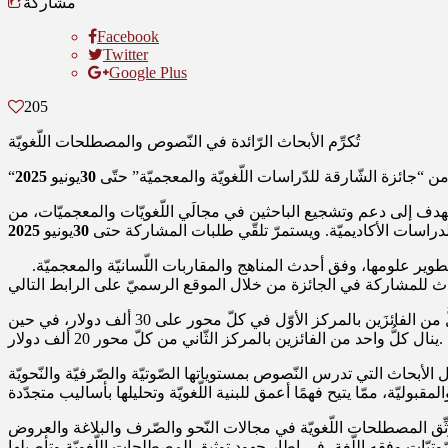
مشاركة
Facebook
Twitter
Google Plus
205
تُكرِّم الأبحاث الرّائدة في النّصوص والمصطلحات اللّغويّة
نة من “جائزة الشّارقة للدّراسات اللّغويّة والمعجميّة” حتّى
30
يونيو
2025
لعربيّة بالشّارقة عن فتح باب التّرشّح للدّورة الثّامنة من جائزة الشّارقة للدّراسات اللّغويّة والمعجميّة للعام 2025، التي تهدف إلى دعم وتشجيع الباحثين في مجالَي اللّغويّات والمعجميّات، من
الدراسات الأكاديميّة. ويستمرّ تلقّي طلبات المشاركة حتى
30
يونيو
2025
تندرج الجائزة ضمن جهود المجمع الرامية إلى تحفيز الدراسات المتخصصّة في اللّغة العربيّة، وتسليط الضوء على الأبحاث التي تسهم في تطوير علومها، وفق أحدث المناهج والمقاربات اللّسانيّة والمعجميّة.
وتُمنح الجائزة، التي يبلغ قدرها 100 ألف دولار، مناصفة بين محورَي الدّراسات اللّغويّة والدّراسات المعجميّة، لأربعة فائزين؛ حيث يحصل كلٌّ من الفائزَين بالمركز الأوّل في كلّ محور على 30 ألف دولار، في حين
ينال كلُّ واحد من الفائزين بالمركز الثّاني من كلّ محور 20 ألف دولار.
ل الأبحاث التي تدرس النّصوص بمستوياتها الصّوتيّة والصّرفيّة والنّحويّة
ثِّق المصطلحات اللّغويّة في مجالات النّحو والصّرف والبلاغة والعروض