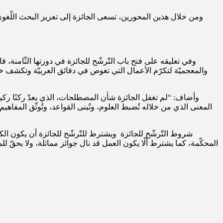
ومن خلال هذين المحورين، تسعى الجائزة إلى تعزيز البحث اللّغويّ ا
وفي تعليقه على فتح باب التّرشّح للجائزة في دورتها الثّامنة، قال 
والمعجميّة لتكرّم الأعمال التي تغوص في دقائق العربيّة وتكشف خب
وأضاف: “لم تغفل الجائزة شأن المصطلحات، الذي يعدّ ركنًا ركينا
المعنى الذي من خلاله تُضبط العلوم، وتُبنى القواعد، وتُوثّق المفاهيم
شروط التّرشّح للجائزة
المحكّمة، كما يشترط ألّا يكون العمل قد نال جوائز مماثلة، ولا يحقّ للمتر