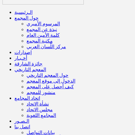
الـرئيسية
حول المجمع
المرسوم الأميري
نبذة عن المجمع
كلمة الأمين العام
مكتبة المجمع
مركز اللّسان العربي
إصدارات
أخـبـار
جائزة الشارقة
المعجم التاريخي
حول المعجم التاريخي
الدخول إلى موقع المعجم
كيف أحصل على المعجم
منشور للمعجم
اتحاد المجامع
نشأة الاتحاد
مجلس الاتحاد
المجامع اللغوية
الـصـور
اتصل بنا
بيانات التواصل