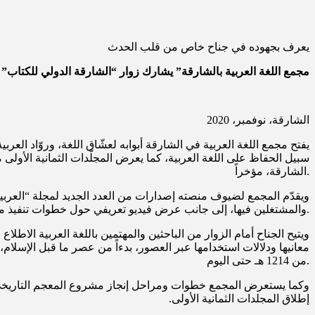
يعرف بجهوده في جناح خاص من قلب الحدث
“مجمع اللغة العربية بالشارقة” يشارك زوار “الشارقة الدولي للكتاب” ا
الشارقة، نوفمبر، 2020
سبيل الحفاظ على اللغة العربية، كما يعرض المجلّدات الثمانية الأو
الشارقة، مؤخراً.
ويقدّم المجمع لضيوف منصته إصدارات من العدد الجديد لمجلة “العربية
والمشتغلين فيها، إلى جانب عرض فيديو تعريفي حول خطوات تنفيذ مشروع المعجم التاريخي للغة العربية يتضمن مقابلات مع عدد من أعضاء اللجنة التنفيذية للمشروع.
ويتيح الجناح أمام الزوار من الباحثين والمهتمين باللغة العربية الاطلا
من 1214 هـ حتى اليوم.
وكما يستعرض المجمع خطوات ومراحل إنجاز مشروع المعجم التاريخي، وم
إطلاق المجلدات الثمانية الأولى.