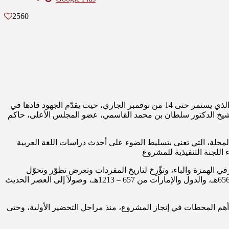
2560
يفتح مجمع اللغة العربية في الشارقة أبوابه لعشّاق اللغة، وروّاد العربية، خلال مشاركته في الدورة الـ39 من معرض الشارقة الدولي للكتاب، الذي يستمر حتى 14 من نوفمبر الجاري، حيث يقدّم الجهود قادها في
 الشيخ الدكتور سلطان بن محمد القاسمي، عضو المجلس الأعلى، حاكم
لمجلة، التي تعنى بتسليط الضوء على أحدث دراسات اللغة العربية
في الهمزة والباء، وتؤّرِخ لتاريخ المفردات وتعرض تطوّر وتحوّل
معانيها ودلالات استخدامها عبر العصور، بدءاً من عصر ما قبل الإسلام، والعصر الإسلامي من 1-132 هجري، مروراً بالعصر العباسي من 133 – 656هـ، والدول والإمارات من 657 – 1213هـ، وصولاً إلى العصر الحديث
 أهم المحطات في إنجاز المشروع، منذ مراحل التحضير الأولية، وحتى