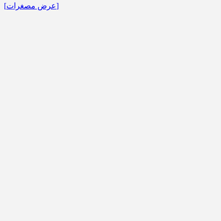
[عرض مصغرات]