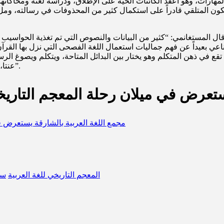
هارات، وهو أعقد الكائنات الحية على الإطلاق، ودراسة لغته ومحاكاته
المتلقي قادراً على استكمال كثير من المحذوفات في رسالته، وملء ال
، قال المستغانمي: “كثير من البيانات والنصوص التي تم تغذية الحواسيب 
ي بعيداً عن فهم جماليات استعمال اللغة الفصحى التي نزل بها القرآن 
 تقع في ذهن المتكلم وهو يختار بين البدائل المتاحة، ويتكلم ويصوغ الرس
عنتا، وحسبها أن تساعدنا في جمع المادة وتخزينها وتحسين وتسريع عرضها”.
ستعرض في ميلان رحلة المعجم التاريخ
المعجم التاريخي للغة العربية
سم