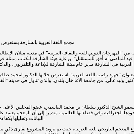
مجمع اللغة العربية بالشارقة يستعرض ف
ن “المهرجان الدولي للغة والثقافة العربية” في مدينة ميلان الإيطالية،
اعي: قيد للماضي أم أفق للمستقبل”، برعاية هيئة الشارقة للكتاب ممث
 فيه 35 باحثاً من 18 دولة، جلسة حوارية بعنوان “جهود رقمنة اللغة العربية” استعرض خلاله
ور وليد غالي، من جامعة الآغا خان بلندن، والذي تناول في حديثه “الفيلول
السمو الشيخ الدكتور سلطان بن محمد القاسمي، عضو المجلس الأعلى حا
دودها الجغرافية وفي فضاءاتها العالمية، مشيراً إلى أن المعجم يعتمد
البيانات وتحليلها بكفاءة عالية، ويساعد الآلة على التفاعل بذكاء مع قواعد بيانات اللغة العربية.
لمعجم التاريخي للغة العربية، حيث تم تزويد المشروع بقارئ ذكي يتم