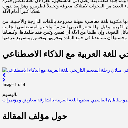
ا ونمذجتها صعب يكاد يصل إلى المستحيل، نظراً لأن لغته تعكس فكره
عديد من الفجوات لامتلاكه معرفة وتحليلاً فطريين، وهذا يعد بدوره
تحدّياً كبيراً أمام الآلة.
بها مكتوبة بلغة معاصرة سهلة ممزوجة باللغات الدارجة والأجنبية، من
الكريم، وقيل بها الشعر العربي القديم”. واختتم المستغانمي الجلسة
ائل اللغوية، وإن طلبنا من الآلة أن تفصح وتبين فقد ظلمناها، وكلفناها
ي للغة العربية مع الذكاء الاصطناعي
Image 1 of 4
الوسوم:
و سلطان القاسمي
مجمع اللغة العربية بالشارقة
معارض ومؤتمرات
حول مؤلف المقالة