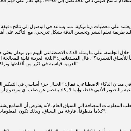
مما يُمكّنه من التعرف على الحروف العربية بدقة عالية
د على معطيات ديناميكية، مما يساعد في الوصول إلى نتائج دقيقة بأ
خلال الجلسة، على ما يمثله الذكاء الاصطناعي اليوم من ميدان بحثي خ
اعاً للأنساق التعبيرية؟”، قال المستغانمي: “اللغة العربية قابلة للمعا
العربية قياسية في كثير من ألفاظها وتراكيبها، وهي لغة معربة، بمعنى أن لها نظاماً اشتقاقياً توليدياً وكتابياً دقيقاً”.
ي ميدان الذكاء الاصطناعي، فقال: “الخيال جزء أساسي في التفكير ال
اعية والتصوير الأدبي فقط، وإنما لا يكاد ينفصم عن صلب أي موضوع أو 
طب المعلومات المضافة إلى السياق العام؛ لأنه يفترض أن السامع يشترك
كلاماً منطوقاً، فارغة من السياق، وبذلك تكون المعلومات المتاحة للآلة، والتي تحاول معالجة اللغة الطبيعية ناقصة نقصاً فادحاً”.