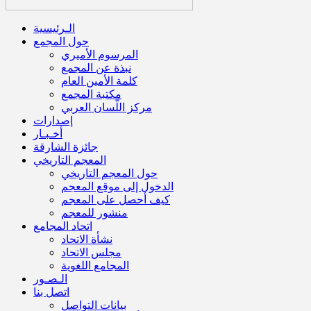
الـرئيسية
حول المجمع
المرسوم الأميري
نبذة عن المجمع
كلمة الأمين العام
مكتبة المجمع
مركز اللّسان العربي
إصدارات
أخـبـار
جائزة الشارقة
المعجم التاريخي
حول المعجم التاريخي
الدخول إلى موقع المعجم
كيف أحصل على المعجم
منشور للمعجم
اتحاد المجامع
نشأة الاتحاد
مجلس الاتحاد
المجامع اللغوية
الـصـور
اتصل بنا
بيانات التواصل