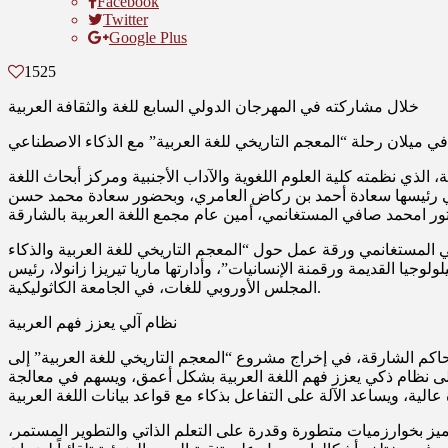
Facebook
Twitter
Google Plus
1525
خلال مشاركته في المهرجان الدولي السابع للغة والثقافة العربية
ي ميلان رحلة “المعجم التاريخي للغة العربية” مع الذكاء الاصطناعي
 الذي نظمته كلية العلوم اللغوية والآداب الأجنبية ومركز أبحاث اللغة
لة في رئيسها سعادة أحمد بن ركاض العامري، وبحضور سعادة محمد حسن
ا الدكتور امحمد صافي المستغانمي ورقة عمل حول “المعجم التاريخي للغة العربية والذكاء
وجيا القديمة ورقمنة الإنسانيات”، وأدارتها ماريا تيريزا زانولا، رئيس
المجلس الأوروبي للغات، في الجامعة الكاثوليكية.
نظام آلي يعزز فهم العربية
كم الشارقة، في إخراج مشروع “المعجم التاريخي للغة العربية” إلى
 على نظام ذكي يعزز فهم اللغة العربية بشكل أعمق، ويسهم في معالجة
يز بخوارزميات متطورة وقدرة على التعلم الذاتي والتطوير المستمر،