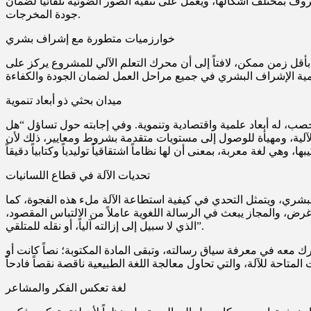
. كما تم استخدام ماسح ضوئي ذكي بدقة تصل إلى 99.9%، وهو قادر على فهم الحروف بمختلف أشكالها، ويعمل على تنقية الصور الضوئية تلقائياً لضمان
جودة المخرجات.
خوارزميات متطورة مع إشراف بشري
قل زمن ممكن، لافتاً إلى أن محرك التعلم الآلي للمشروع يركز على
ميدان بحثي ذو أبعاد تنموية
صب، له أبعاد علمية واقتصادية وتنموية. وفي إجابته حول تساؤل “هل
لجة الآلية، ومهيأة للوصول إلى مستويات متقدمة بشروط ومعايير، ذلك لأن
تحديات الآلة في قطاع اللسانيات
بشري، ويتمثل التحدي في كيفية استطاعة الآلة ملء هذه الفجوة، كما
غرض، والمجاز يبعث في الرسالة اللغوية عاملاً من الالتباس المقصود،
الذي لا سبيل إلى إزالته آلياً، أو نقله للمتلقي”.
 معه في معرفة سياق رسالته، وتبقى المادة المكتوبة؛ نصاً كانت أو
لغة تعكس الفكر والمشاعر