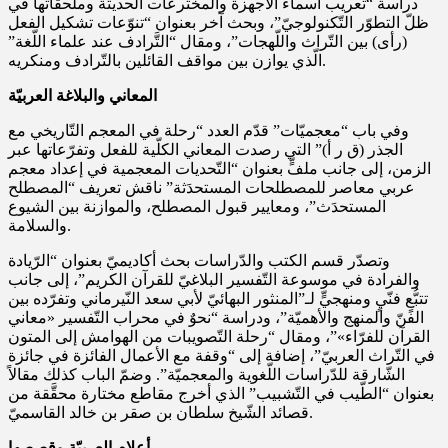
دراسة “تعريب أسماء الأجهزة والمخترعات الحديثة وملحقاتها في
ظلّ التطوّر التّكنولوجيّ”، وبحث آخر بعنوان “تنوّعات تشكيل الفعل
(رأى) بين التّراث واللّهجات”، ومقال “التَّرادف عند علماء اللّغة”
الّذي يوازن بين مواقف القائلين بالتّرادف ومنكريه.
المعاني والبلاغة العربيّة
وفي باب “معجميّات” قدّم العدد “رحلة في المعجم التّاريخي مع
الجذر (ق ر أ)” التي رصدت المعاني الكلّية للفعل وتفرّعاتها عبر
الزمن، إلى جانب ملفٍّ بعنوان “التّحديات المعجمية في إعداد معجم
عربي معاصر للمصطلحات المستحدَثة” ناقش تعريف “المصطلح
المستحدَث”، ومعايير قبول المصطلح، والموازنة بين الشيوع
والسلامة.
وتصدّر قسم الكتب والدّراسات بحث أكاديميّ بعنوان “الرّيادة
والفرادة في موسوعة التّفسير البلاغيّ للقرآن الكريم”، إلى جانب
تتبُّعٍ فنّيٍ ومنهجيٍّ لـ”المنثور البهائيّ لأبي سعد النّيرماني وتفرّده بين
الفنّ والمنهج والأهميّة”، ودراسة “نحوٌ في محراب التّفسير «معاني
القرآن للفرّاء»”، ومقال “رحلة التّصويبات من الهوامش إلى المتون
في التّراث العربيّ”، إضافة إلى “وقفة مع الأعمال الفائزة في جائزة
الشّارقة للدّراسات اللّغوية والمعجميّة”. وضمّ الباب كذلك مقالاً
بعنوان “الطّيب في التّشبيب” الذي أخرج مقاطع مختارة محقَّقة من
قصائد الشّيخ سلطان بن صقر بن خالد القاسميّ.
أعلام العربيّة وقصصها