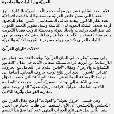
العربيَّة بين التُّراث والمعاصرة
قدّم العدد السّابع عشر من مجلّة مجمع اللّغة العربيّة بالشّارقة أبرز
القضايا التي تمسّ حاضر العربيّة ومستقبلها؛ إذ ناقشت افتتاحيّة
العدد بقلم الدّكتور امحمد صافي المستغانمي، الأمين العام للمجمع،
أزمة ضعف الملكة اللّغوية لدى النّاشئة وسبل تطوير التّعليم اللّغوي،
كما ضمّ العدد دراسات وأبحاثًا لغويّة ومعجميّة تناولت قضايا التّعريب
والفروق الدّقيقة بين الألفاظ، كما قدّم قراءات في كتب وقصص من
التّراث العربي تكشف جوانب من ثراء التّجربة الأدبيّة واللغويّة.
دلالات “البيان القرآنيّ”
وفي تبويب “نظرات في البيان القرآنيّ” توقّف العدد عند جملةٍ من
الدّراسات؛ من أبرزها قراءة تمثيليّة لمعاني الآيات في مقال “الله نور
السّماوات والأرض”، ومقال “أفانين الكلام في التّعامل مع الحروف
عند ابن عاشور”، الذي أبرز تنوُّع توجيه حروف المعاني. إضافة إلى
دراسة “المسافة الجماليّة في القصّة القرآنيّة” التي كشفت تحوّل
المعاني الذّهنية إلى لوحات تصويريّة آسرة، مع بحث “الوظيفة
الدّلالية للفاصلة القرآنيّة، قراءة تاريخيّة نقديّة” الذي يرصد تطوّر
مقاربة الفواصل وأثرها الدّلاليّ.
وفي قسمي “فروق لغويّة” و”لغويّات” أوضح مقال الفرق بين
“التّحسّس والتّجسّس” أن الأول يُستعمل في طلب الأخبار في الخير،
بينما الثّاني يدل على تتبّع العورات المنهي عنه. كما ضمّ هذا القسم