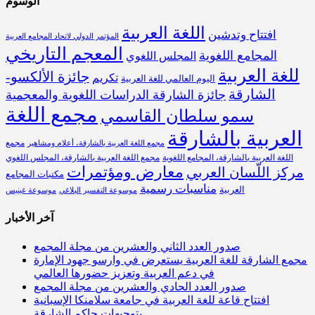
الوسوم
اللغة العربية
افتتاح وتدشين
المؤتمر الدولي لاتحاد المجامع العربية
المعجم التاريخي
المجامع اللغوية
المجلس اللغوي
للغة العربية
جائزة الألكسو-
تكريم
اليوم العالمي للغة العربية
الشارقة
جائزة الشارقة الدراسات اللغوية والمعجمية
مجمع اللغة
سمو سلطان القاسمي
العربية بالشارقة
مجمع
مجمع اللغة العربية بالشارقة، أعلام ومشاهير
اللغة العربية بالشارقة، المجامع اللغوية
مجمع اللغة العربية بالشارقة، المجلس اللغوي
معارض ومؤتمرات
مركز اللّسان العربي
مكتبات المجامع
مناسبات رسمية
العربية
موسوعة التفسير البلاغي
موسوعة غينيس
آخر الأخبار
صدور العدد الثاني والعشرين من مجلة المجمع
مجمع الشارقة للغة العربية يستعرض في وارسو جهود الإمارة
في دعم العربية وتعزيز حضورها العالمي
صدور العدد الحادي والعشرين من مجلة المجمع
افتتاح قاعة للغة العربية في جامعة سلامنكا الإسبانية
بتوجيهات حاكم الشارقة