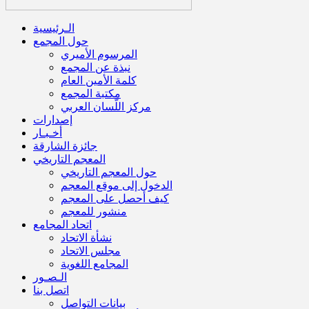
الـرئيسية
حول المجمع
المرسوم الأميري
نبذة عن المجمع
كلمة الأمين العام
مكتبة المجمع
مركز اللّسان العربي
إصدارات
أخـبـار
جائزة الشارقة
المعجم التاريخي
حول المعجم التاريخي
الدخول إلى موقع المعجم
كيف أحصل على المعجم
منشور للمعجم
اتحاد المجامع
نشأة الاتحاد
مجلس الاتحاد
المجامع اللغوية
الـصـور
اتصل بنا
بيانات التواصل