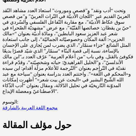
وتحت “أدب ونقد” و”قصص وموروث” استعادَ العدد مشاهد النّقد
العربيّ القديم عبر “اللّجان الأدبيّة في التّراث العربيّ” و”من قصص
سوق عكاظ الأدبيّة”، مع مقاربة التّفاعل الفلسفي والسّردي في
“حيّ بن يقظان: خصائصها الفنّيّة”، مع عرض “مشهديّة الصّحراء في
شعر عبد العزيز سعود البابطين”، ومادّة أدبيّة بعنوان “«مالك
الحزين»: ألفة المكان وخصوصيّاته الجماليّة”، إلى جانب استعادة
المثل الشائع “جزاء سنمّار”، الذي يضرب لمن يُجازى على الإحسان
بالإساءة، نسبة إلى قصة البنّاء “سنمّار” الذي شيّد قصرًا بديعًا
فكوفئ بالقتل. وفي باب “من أعلام العربية” عرّف العدد بـ”ابن مالك
الأندلسيّ”، و”الخليل الفراهيديّ: حياته وشخصيّته”، وقدّم قراءة
نقديّة في التّراجم بعنوان “التّرجمة للأعلام مزلّة أقدام: ابن سيده
و«المحكم في اللّغة»”. واختتم العدد بدراسة بعنوان “سياحة مع عبد
الله الشّيخ البشير في «البحث عن بيت شعر»” أظهرت إمكانات
المدوّنة التّاريخيّة في تحليل الدّلالة، ومقال بعنوان “أدب الذّكاء
الاصطناعيّ ومعضلة الإبداع”.
الوسوم:
مجمع اللغة العربية بالشارقة
حول مؤلف المقالة