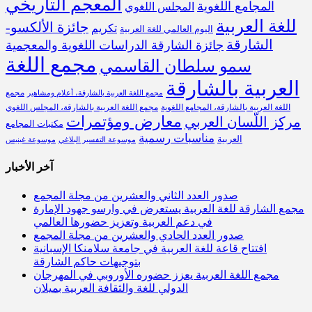
المعجم التاريخي
المجامع اللغوية
المجلس اللغوي
للغة العربية
جائزة الألكسو-
تكريم
اليوم العالمي للغة العربية
الشارقة
جائزة الشارقة الدراسات اللغوية والمعجمية
مجمع اللغة
سمو سلطان القاسمي
العربية بالشارقة
مجمع
مجمع اللغة العربية بالشارقة، أعلام ومشاهير
اللغة العربية بالشارقة، المجامع اللغوية
مجمع اللغة العربية بالشارقة، المجلس اللغوي
معارض ومؤتمرات
مركز اللّسان العربي
مكتبات المجامع
مناسبات رسمية
العربية
موسوعة التفسير البلاغي
موسوعة غينيس
آخر الأخبار
صدور العدد الثاني والعشرين من مجلة المجمع
مجمع الشارقة للغة العربية يستعرض في وارسو جهود الإمارة
في دعم العربية وتعزيز حضورها العالمي
صدور العدد الحادي والعشرين من مجلة المجمع
افتتاح قاعة للغة العربية في جامعة سلامنكا الإسبانية
بتوجيهات حاكم الشارقة
مجمع اللغة العربية يعزز حضوره الأوروبي في المهرجان
الدولي للغة والثقافة العربية بميلان