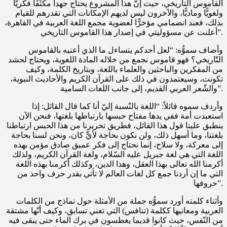
القاموس التاريخي، حيث إنّ هذا المشروع يحتاج جهدا مكثّفًا فكريًّا
ولغويًّا وماديًّا، والآخرون ليس لديهم الإمكانات التي تقدرهم للقيام
بذلك، فعند انضمامي مؤخرًّا لعضوية مجمع اللغة العربية في القاهرة،
أعلنت عن مسؤوليتي في إصدار هذا القاموس التاريخي”.
وأضاف سموُّه: “لعل أحدكم يتساءل ما الذي أعنيه بالقاموس
التّاريخي؟ فهو قاموس نجمع من خلاله المادة اللغوية، ويحتاج لحشد
من المفكرين والباحثين والعلماء باللغة، وبتاريخ الكلمة، وكيف
تكونت، وسيعتمدون في ذلك على القرآن الكريم والأحاديث النبوية،
والشّعر العربي القديم، إلى جانب اللغات السامية”.
وأردف سموه قائلاً: “اللغة بالنّسبة إليّ أنا كما قال القائل: إذا
استعبدت أمة ففي يدها مفتاح حبسها بارتباطها بلغتها، فنحن الآن
ينطبق علينا قول هذا القائل، فطريق تحريرنا من هذا الحبس ارتباطنا
بلغتنا، وما أسهل ذلك، ولن نكون بحاجة لأيٍّ كان، ونحن لسنا بحاجة
إلى معركة، ولا سلاح، إنما نحتاج إلى فكر عميق صادق مؤمن بهذه
اللغة التي هي لغة جبريل عليه السّلام، ولغة القرآن الكريم، ولذلك
أكرمنا الله تعالى بهذا العقل، وهذا الدين، وكذلك أكرمنا بهذه اللغة
التي ما إن أردنا جمع كل لغات العالم لا تأتي بقدر حرف واحد من
حروفها”.
وأثناء كلمته أورد سموُّه جملة من الأمثلة حول نماذج من الكلمات
العربية ومعانيها ككلمة (تنافس) التي تعني تسابق، وكيف أنّها مشتقة
من النّفس، حيث كانوا قديما يغطسون في برك الماء حتى يبقى فيه