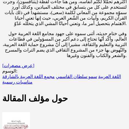
أكثرهم تحمّلاً لكتْم أنفاسه، ومن هنا جاءت لفظة (يتنافسون)، وجرت
لتستخدم على كل من يتسابق في مختلف الميادين، وكذلك أورد
سموّه مجموعة من المعاني لكلمة (سعى)، مستشهدا في ذلك بآيات
القرآن الكريم، وأبيات من الشّعر العربي، حيث إنها تعني أحيانا
الاهتمام بتحصيل أمر ما، وتعني أحيانًا المشي الذي يتخلّله عَدْوٌ.
وفي ختام حديثه، أثنى سموه على جهود مجامع اللغة العربية حول
العالم، وأكّد أنّها تحتاج إلى دعم أكبر من المسؤولين في قطاعات
التربية والتعليم والثقافة، مشيرا إلى أنّ مشروع حماية اللغة العربية،
والنّهوض بها جزء من المشروع الثقافي الذي يضم التراث والمسرح
والشعر والكتاب والفنون وغيرها.
[عرض مصغرات]
الوسوم:
اللغة العربية
سمو سلطان القاسمي
مجمع اللغة العربية بالشارقة
مناسبات رسمية
حول مؤلف المقالة