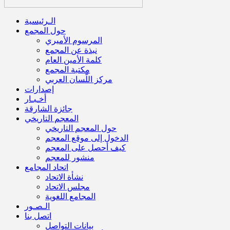
الـرئيسية
حول المجمع
المرسوم الأميري
نبذة عن المجمع
كلمة الأمين العام
مكتبة المجمع
مركز اللّسان العربي
إصدارات
أخـبـار
جائزة الشارقة
المعجم التاريخي
حول المعجم التاريخي
الدخول إلى موقع المعجم
كيف أحصل على المعجم
منشور للمعجم
اتحاد المجامع
نشأة الاتحاد
مجلس الاتحاد
المجامع اللغوية
الـصـور
اتصل بنا
بيانات التواصل