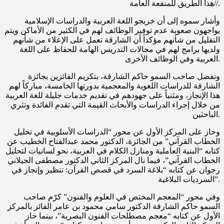
هذا الطريق للمنفعة العامة//.
وأشار سموه إلى أن خريجو اللغة العربية والدراسات الإسلامية
يواجهون صعوبة عدم توفير الوظائف لهم في الكثير من الأماكن ويتم
التقليل من شأنهم مؤكداً أن الشارقة تعمل على الإعلاء من شأنهم
ولديها برامج لهم في مجالات التدريس الهامة للحفاظ على اللغة
العربية وفي الوظائف الأخرى.
وتفضل صاحب السمو حاكم الشارقة، بتكريم الفائزين بجائزة
الشارقة للدراسات اللغوية والمعجمية بدورتها الخامسة، مباركاً لهم
هذا الإنجاز، ومثنياً على جهودهم في تقديم خدمات جليلة للغة العربية
من خلال إجراء الدراسات والأبحاث القيمة التي تقدم الفائدة وتثري
الباحثين.
وحاز على المركز الأول عن محور “الدراسات الأسلوبية في تحليل
الخطاب القرآني” من الجائزة، الدكتور محمد عبدالفتاح الخطيب عن
كتابه “البنية العاملية ومنازل الكلام في العربية، نحو لسانيات لتحليل
الخطاب القرآني”، فيما نال المركز الثاني الدكتور مصطفى الجيلاني
رجوان عن كتابه “بلاغة السرد في قصص القرآن: تنظير وإنجاز في
السرديات البلاغية”.
وفي محور “المعجم المختص في العلوم والفنون” كرّم صاحب
السمو حاكم الشارقة الدكتور سامي محمود بن عامر الفائز بالمركز
الأول عن كتابه “معجم مصطلحات الفنون البصرية”، بينما حاز