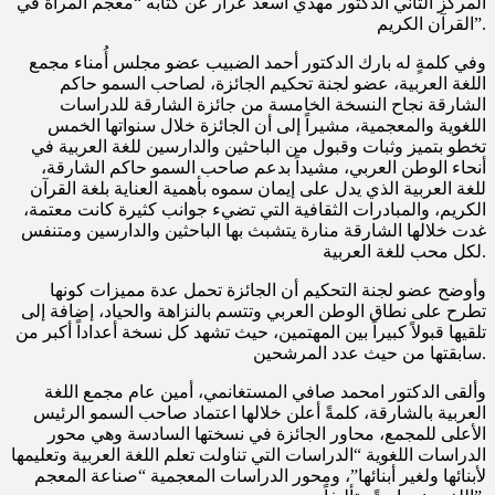
المركز الثاني الدكتور مهدي أسعد عرار عن كتابه “معجم المرأة في
القرآن الكريم”.
وفي كلمةٍ له بارك الدكتور أحمد الضبيب عضو مجلس أُمناء مجمع
اللغة العربية، عضو لجنة تحكيم الجائزة، لصاحب السمو حاكم
الشارقة نجاح النسخة الخامسة من جائزة الشارقة للدراسات
اللغوية والمعجمية، مشيراً إلى أن الجائزة خلال سنواتها الخمس
تخطو بتميز وثبات وقبول من الباحثين والدارسين للغة العربية في
أنحاء الوطن العربي، مشيداً بدعم صاحب السمو حاكم الشارقة،
للغة العربية الذي يدل على إيمان سموه بأهمية العناية بلغة القرآن
الكريم، والمبادرات الثقافية التي تضيء جوانب كثيرة كانت معتمة،
غدت خلالها الشارقة منارة يتشبث بها الباحثين والدارسين ومتنفس
لكل محب للغة العربية.
وأوضح عضو لجنة التحكيم أن الجائزة تحمل عدة مميزات كونها
تطرح على نطاق الوطن العربي وتتسم بالنزاهة والحياد، إضافة إلى
تلقيها قبولاً كبيراً بين المهتمين، حيث تشهد كل نسخة أعداداً أكبر من
سابقتها من حيث عدد المرشحين.
وألقى الدكتور امحمد صافي المستغانمي، أمين عام مجمع اللغة
العربية بالشارقة، كلمةً أعلن خلالها اعتماد صاحب السمو الرئيس
الأعلى للمجمع، محاور الجائزة في نسختها السادسة وهي محور
الدراسات اللغوية “الدراسات التي تناولت تعلم اللغة العربية وتعليمها
لأبنائها ولغير أبنائها”، ومحور الدراسات المعجمية “صناعة المعجم