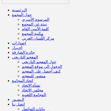
الـرئيسية
حول المجمع
المرسوم الأميري
نبذة عن المجمع
كلمة الأمين العام
مكتبة المجمع
مركز اللّسان العربي
إصدارات
أخـبـار
جائزة الشارقة
المعجم التاريخي
حول المعجم التاريخي
الدخول إلى موقع المعجم
كيف أحصل على المعجم
منشور للمعجم
اتحاد المجامع
نشأة الاتحاد
مجلس الاتحاد
المجامع اللغوية
الـصـور
اتصل بنا
بيانات التواصل