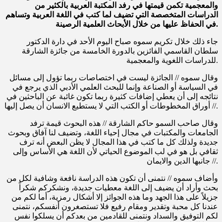
والمعجمية تكمن قيمتها في رفد المكتبة العربية بالكثير من
الدراسات المتخصصة التي تضيف لما كتب في اللغة العربية وتساهم
في الحفاظ عليها من خلال الأبحاث العلمية الرصينة.
جاء ذلك خلال تكريم سموه صباح اليوم الأحد في دارة الدكتور
سلطان القاسمي الفائزين بالدورة الخامسة من جائزة الشارقة
للدراسات اللغوية والمعجمية.
وقال سموه // الجائزة ليست في اختصاصات ربما تؤول إلى مسائل
في السياسة أو الصناعة وإنما للبحث العلمي الأدبي الذي يرجع في
نتائجه إلى أن يعطي إضافات كثيرة ربما تكون غائبة عن الباحثين في
أوراق المخطوطات أو الكتب التي لا يستطيع الانسان أن يصل إليها //.
وقال صاحب السمو حاكم الشارقة // هذه البحوث قيمة ترفد
الجامعات والمكتبات في مجال إحياء اللغة، وتضيف لنا آفاق وبحوث
جديدة ولذلك كل ما كتب في هذا المجال لا يظن البعض أنه ترف
ثقافي بل هو في لب الموضوع الحياتي لأن اللغة هي الأساس وإلى
جانبها الدين والايمان //.
وأضاف سموه // نتمنى أن تكون هذه الدراسة نافعة وشافية لكل من
بحث وأراد أن يضيف إلى اللغة معطيات جديدة، ونشكركم شكراً
جزيلاً على هذا الجهد وما هذه الجوائز إلا أشكال رمزية، أما لكم من
عندنا كل محبة وتقدير ومقام رفيع فلا تستصغرون أنفسكم، نتمنى
لكم التوفيق والسداد ونتمنى للقادمين من بعدكم أن يسلكوا نفس