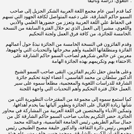
اللغوي: دراسةً وتأليفاً”.
كما قدم أمين عام مجمع اللغة العربية الشكر الجزيل إلى صاحب
السمو حاكم الشارقة، على دعمه المتواصل لكافة الجهود التي تسهم
في الحفاظ على اللغة العربية وتعزز من حضورها العلمي والأدبي
واللغوي، مشيراً إلى العمل الذي تم خلال الفترة السابقة من النسخة
الخامسة للجائزة، من كافة فرق العمل ولجنة التحكيم.
وقدم الفائزون في النسخة الخامسة من الجائزة نبذةً حول أعمالهم
الفائزة ومنطلقاتها العلمية وأهم مخرجاتها والتحديات التي واجهوها،
معربين عن خالص شكرهم لصاحب السمو حاكم الشارقة على
الاحتفاء بهم وتكريمهم بهذه الجائزة الهامة.
وعلى هامش حفل تكريم الفائزين، التقى صاحب السمو الشيخ
الدكتور سلطان بن محمد القاسمي، أعضاء لجنة تحكيم جائزة
الشارقة للدراسات اللغوية والمعجمية، مطلعاً سموه على سير
العمل خلال فترة التحكيم وأهم التحديات التي واجهة اللجنة.
كما استمع سموه إلى مجموعة من المقترحات التطويرية التي من
شأنها زيادة الإقبال على الجائزة وتطوير آلياتها بما يخدم أهدافها،
وتمكين الأدباء والمختصين في اللغة العربية من المشاركة في محاور
الجائزة. حضر التكريم بجانب صاحب السمو حاكم الشارقة كل من
جمال سالم الطريفي رئيس الجامعة القاسمية، وعبدالله محمد
العويس رئيس دائرة الثقافة، والدكتور خليفة مصبح الطنيجي رئيس
مجمع القرآن الكريم بالشارقة، ومحمد حسن خلف مدير عام هيئة