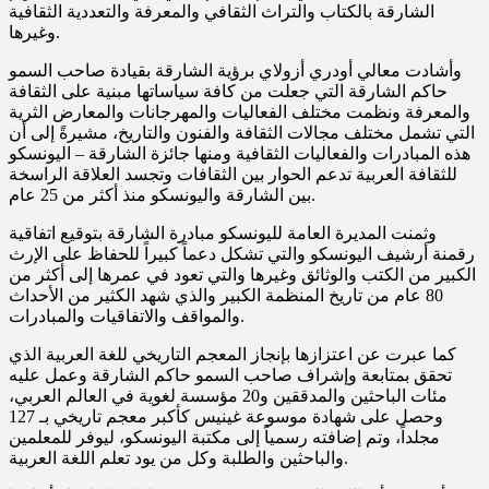
الشارقة بالكتاب والتراث الثقافي والمعرفة والتعددية الثقافية
وغيرها.
وأشادت معالي أودري أزولاي برؤية الشارقة بقيادة صاحب السمو
حاكم الشارقة التي جعلت من كافة سياساتها مبنية على الثقافة
والمعرفة ونظمت مختلف الفعاليات والمهرجانات والمعارض الثرية
التي تشمل مختلف مجالات الثقافة والفنون والتاريخ، مشيرةً إلى أن
هذه المبادرات والفعاليات الثقافية ومنها جائزة الشارقة – اليونسكو
للثقافة العربية تدعم الحوار بين الثقافات وتجسد العلاقة الراسخة
بين الشارقة واليونسكو منذ أكثر من 25 عام.
وثمنت المديرة العامة لليونسكو مبادرة الشارقة بتوقيع اتفاقية
رقمنة أرشيف اليونسكو والتي تشكل دعماً كبيراً للحفاظ على الإرث
الكبير من الكتب والوثائق وغيرها والتي تعود في عمرها إلى أكثر من
80 عام من تاريخ المنظمة الكبير والذي شهد الكثير من الأحداث
والمواقف والاتفاقيات والمبادرات.
كما عبرت عن اعتزازها بإنجاز المعجم التاريخي للغة العربية الذي
تحقق بمتابعة وإشراف صاحب السمو حاكم الشارقة وعمل عليه
مئات الباحثين والمدققين و20 مؤسسة لغوية في العالم العربي،
وحصل على شهادة موسوعة غينيس كأكبر معجم تاريخي بـ 127
مجلداً، وتم إضافته رسمياً إلى مكتبة اليونسكو، ليوفر للمعلمين
والباحثين والطلبة وكل من يود تعلم اللغة العربية.