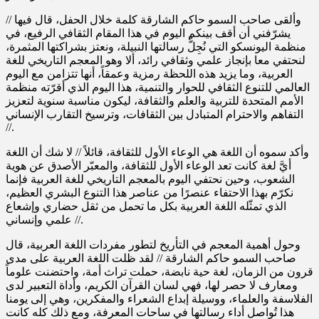
وألقى صاحب السمو حاكم الشارقة كلمة خلال الحفل، قال فيها //
يشرّفني أن أقف بينكم اليوم في هذا المقام الثقافي الرفيع، في
منظمة اليونسكو التي نُجِلُّ رسالتها النبيلة، ونعتز بشراكتها المثمرة،
لنحتفي معا بإنجاز علمي وثقافي رائد، ألا وهو المعجم التاريخي للغة
العربية، وما يزيد هذه اللحظة رمزية وعمقاً، أنها تتزامن مع اليوم
العالمي للتنوع الثقافي للحوار والتنمية، هذا اليوم الذي أقرّته منظمة
الأمم المتحدة للتربية والعلم والثقافة، ليكون مناسبة سنوية لتعزيز
التفاهم والاحترام المتبادل بين الثقافات، وترسيخ التقارب الإنساني
//.
وأكد سموه أن اللغة هي الوعاء الأول للثقافة، قائلاً // لا شك أن اللغة
أيَّ لغة كانت تعد الوعاء الأول للثقافة، والمعبّر الأصدق عن هوية
الشعوب، وحين نحتفي اليوم بالمعجم التاريخي للغة العربية فإنما
نكرّم بهذا الاحتفاء عنصرًا من عناصر هذا التنوع البشري العظيم،
الذي تمثّله اللغة العربية بكل ما تحمل من ثقل حضاري وإشعاع
علمي وإنساني //.
وحول أهمية المعجم في التأريخ لتطور مفردات اللغة العربية، قال
صاحب السمو حاكم الشارقة // لقد ظلت اللغة العربية على مدى
قرون من الزمان، لغة حية نابضة، حملت تراث أمة، واحتضنت علوماً
ومعارف لا حصر لها، فهي لسان القرآن الكريم، وأداة التعبير لدى
الفلاسفة والعلماء، ووسيلة إبداع الشعراء والمفكرين، وهي إلى يومنا
هذا تُواصل أداء رسالتها في ساحات المعرفة، ومع ذلك كله كانت