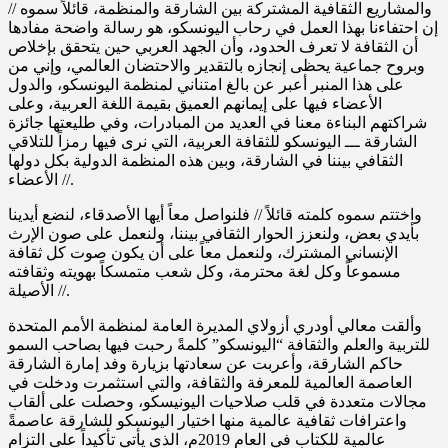
والمشاريع الثقافية المشتركة بين الشارقة والمنظمة، قائلاً سموه //
إن احتفاءنا بهذا العمل في رحاب اليونسكو، هو رسالة واضحة مفادها
أن الثقافة لا تعرف الحدود، وأن الجهد العربي حين يتحقق بإخلاص
وبروح جماعية يحظى إنجازه بالتقدير والاحتضان العالمي، وإني من
على هذا المنبر أعبر عن بالغ امتناني لمنظمة اليونسكو، والدول
الأعضاء فيها على إيمانهم العميق بقيمة اللغة العربية، وعلى
شراكتهم البناءة معنا في العديد من المبادرات، وفي طليعتها جائزة
الشارقة ـــ اليونسكو للثقافة العربية، التي نرى فيها رمزاً للتلاقي
الثقافي بيننا في الشارقة، وبين هذه المنظمة الدولية بكل دولها
الأعضاء //.
واختتم سموه كلمته قائلاً // فلنواصل معاً أيها الأصدقاء، لنضع أيدينا
بأيدي بعض، ولنعزز الحوار الثقافي بيننا، ولنعمل على صون الإرث
الإنساني المشترك، ولنعمل معاً على أن يكون صوت كل ثقافة
مسموعاً وكل لغة محترمة، وكل شعب متمسكاً بهويته وثقافته
الأصيلة //.
وألقت معالي أودري أزولاي المديرة العامة لمنظمة الأمم المتحدة
للتربية والعلم والثقافة “اليونسكو” كلمةً رحبت فيها بصاحب السمو
حاكم الشارقة، وأعربت عن سعادتها بزيارة وفد إمارة الشارقة
العاصمة العالمية للمعرفة والثقافة، والتي استثمرت ودخلت في
مجالات متعددة في قلب صلاحيات اليونيسكو، وحصلت على ألقاب
واعترافات ثقافية عالمية منها اختيار اليونسكو للشارقة عاصمةً
عالمية للكتاب في العام 2019م، الذي يأتي تأكيداً على التزام