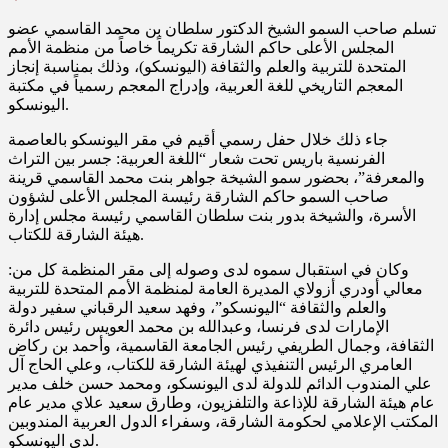
تسلم صاحب السمو الشيخ الدكتور سلطان بن محمد القاسمي عضو
المجلس الأعلى حاكم الشارقة تكريماً خاصاً من منظمة الأمم
المتحدة للتربية والعلم والثقافة (اليونسكو)، وذلك بمناسبة إنجاز
المعجم التاريخي للغة العربية، وإدراج المعجم رسمياً في مكتبة
اليونسكو.
جاء ذلك خلال حفل رسمي أقيم في مقر اليونسكو بالعاصمة
الفرنسية باريس تحت شعار “اللغة العربية: جسر بين التراث
والمعرفة”، بحضور سمو الشيخة جواهر بنت محمد القاسمي قرينة
صاحب السمو حاكم الشارقة رئيسة المجلس الأعلى لشؤون
الأسرة، والشيخة بدور بنت سلطان القاسمي رئيسة مجلس إدارة
هيئة الشارقة للكتاب.
وكان في استقبال سموه لدى وصوله إلى مقر المنظمة كل من:
معالي أودري أزولاي المديرة العامة لمنظمة الأمم المتحدة للتربية
والعلم والثقافة “اليونسكو”، وفهد سعيد الرقباني سفير دولة
الإمارات لدى فرنسا، وعبدالله بن محمد العويس رئيس دائرة
الثقافة، وجمال الطريفي رئيس الجامعة القاسمية، وأحمد بن ركاض
العامري الرئيس التنفيذي لهيئة الشارقة للكتاب، وعلي الحاج آل
علي المندوب الدائم للدولة لدى اليونسكو، ومحمد حسن خلف مدير
عام هيئة الشارقة للإذاعة والتلفزيون، وطارق سعيد علاي مدير عام
المكتب الإعلامي لحكومة الشارقة، وسفراء الدول العربية المندوبين
لدى اليونسكو.