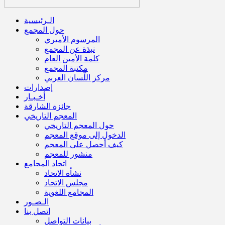
الـرئيسية
حول المجمع
المرسوم الأميري
نبذة عن المجمع
كلمة الأمين العام
مكتبة المجمع
مركز اللّسان العربي
إصدارات
أخـبـار
جائزة الشارقة
المعجم التاريخي
حول المعجم التاريخي
الدخول إلى موقع المعجم
كيف أحصل على المعجم
منشور للمعجم
اتحاد المجامع
نشأة الاتحاد
مجلس الاتحاد
المجامع اللغوية
الـصـور
اتصل بنا
بيانات التواصل