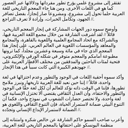
تفتقر إلى مشروع علمي يؤرخ تطور مفرداتها ودلالاتها عبر العصور
كما هو في اللغات الأخرى، ومن هنا جاء المعجم التاريخي للغة
العربية حلماً تحول إلى مشروع، ومشروعاً صار إنجازاً، بفضل تضافر
الجهود، وتكامل الخبرات، وإرادة لا تعرف التراجع //.
وأوضح سموه دور الجهات المشاركة في إنجاز المعجم التاريخي،
قائلاً // لقد أشرفت الشارقة من خلال مجمع اللغة العربية فيها،
وبالشراكة مع اتحاد المجامع العلمية واللغوية بالقاهرة، والمجامع
والمعاهد والمؤسسات اللغوية في العالم العربي، على إنجاز هذا
المعجم الذي جاء في مائة وسبعة وعشرين مجلداً، كما ترونها
مطبوعة أمامكم والمعجم متوفر في شكله الورقي والإلكتروني،
فتحية لمئات الباحثين والمدققين من مختلف الأقطار العربية على
جهودهم الكبيرة التي كانت سبباً في هذا الإنجاز //.
وأكد سموه أحقية اللغات في الوجود والتطور وعدم اختزالها في لغة
واحدة، قائلاً // إننا حين نعيد للغة العربية تاريخها، ونبرز ملامح
تطورها، فإننا في الوقت ذاته نؤكد للعالم أن لكل لغة حقًّا في الوجود
والتطور والاحتفاء، وأن العدل الثقافي يقتضي ألا تختزل الإنسانية في
لغة واحدة، ولا تختصر حضارات الشعوب في نموذج واحد، فكما أن
التنوع البيئي ضمانة لاستمرار الحياة، فإن التنوع الثقافي واللغوي هو
الضمانة لاستمرار الإبداع الإنساني وتجدّده //.
وأعرب صاحب السمو حاكم الشارقة عن خالص شكره وامتنانه إلى
منظمة اليونسكو على احتفائها بالمعجم التاريخي للغة العربية،