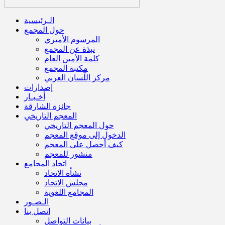
الـرئيسية
حول المجمع
المرسوم الأميري
نبذة عن المجمع
كلمة الأمين العام
مكتبة المجمع
مركز اللّسان العربي
إصدارات
أخـبـار
جائزة الشارقة
المعجم التاريخي
حول المعجم التاريخي
الدخول إلى موقع المعجم
كيف أحصل على المعجم
منشور للمعجم
اتحاد المجامع
نشأة الاتحاد
مجلس الاتحاد
المجامع اللغوية
الـصـور
اتصل بنا
بيانات التواصل