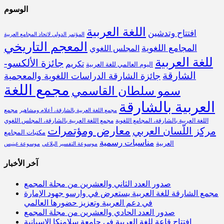
الوسوم
اللغة العربية
افتتاح وتدشين
المؤتمر الدولي لاتحاد المجامع العربية
المعجم التاريخي
المجامع اللغوية
المجلس اللغوي
للغة العربية
جائزة الألكسو-
تكريم
اليوم العالمي للغة العربية
الشارقة
جائزة الشارقة الدراسات اللغوية والمعجمية
مجمع اللغة
سمو سلطان القاسمي
العربية بالشارقة
مجمع
مجمع اللغة العربية بالشارقة، أعلام ومشاهير
اللغة العربية بالشارقة، المجامع اللغوية
مجمع اللغة العربية بالشارقة، المجلس اللغوي
معارض ومؤتمرات
مركز اللّسان العربي
مكتبات المجامع
مناسبات رسمية
العربية
موسوعة التفسير البلاغي
موسوعة غينيس
آخر الأخبار
صدور العدد الثاني والعشرين من مجلة المجمع
مجمع الشارقة للغة العربية يستعرض في وارسو جهود الإمارة
في دعم العربية وتعزيز حضورها العالمي
صدور العدد الحادي والعشرين من مجلة المجمع
افتتاح قاعة للغة العربية في جامعة سلامنكا الإسبانية