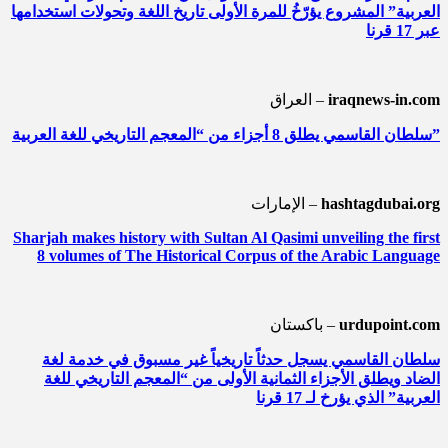
العربية” المشروع يؤرّخُ للمرة الأولى تاريخ اللغة وتحولات استخدامها
عبر 17 قرنا
iraqnews-in.com
العراق –
سلطان القاسمي يطلق 8 أجزاء من “المعجم التاريخي للغة العربية”
hashtagdubai.org
الإمارات –
Sharjah makes history with Sultan Al Qasimi unveiling the first
8 volumes of The Historical Corpus of the Arabic Language
urdupoint.com
باكستان –
سلطان القاسمي يسجل حدثاً تاريخياً غير مسبوق في خدمة لغة
الضاد ويطلق الأجزاء الثمانية الأولى من “المعجم التاريخي للغة
العربية” الذي يؤرخ لـ 17 قرنا