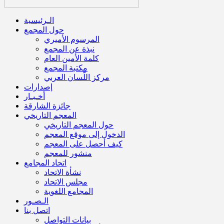
الـرئيسية
حول المجمع
المرسوم الأميري
نبذة عن المجمع
كلمة الأمين العام
مكتبة المجمع
مركز اللّسان العربي
إصدارات
أخـبـار
جائزة الشارقة
المعجم التاريخي
حول المعجم التاريخي
الدخول إلى موقع المعجم
كيف أحصل على المعجم
منشور للمعجم
اتحاد المجامع
نشأة الاتحاد
مجلس الاتحاد
المجامع اللغوية
الـصـور
اتصل بنا
بيانات التواصل