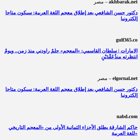
akhbarak.net
مصر –
دكتور حسن الشافعي بعد إطلاق معجم اللغة العربية: سيكون متاحا
إلكترونيا
gulf365.co
الامارات | سلطان القاسمي: «المعجم» حلمٌ راودني منذ زمن.. ويومٌ
انتظرته منذُعَقْدَيْنِ
elgornal.net
مصر –
دكتور حسن الشافعي بعد إطلاق معجم اللغة العربية: سيكون متاحا
إلكترونيا
nabd.com
حاكم الشارقة يطلق الأجزاء الثمانية الأولى من «المعجم التاريخي
للغة العربية»