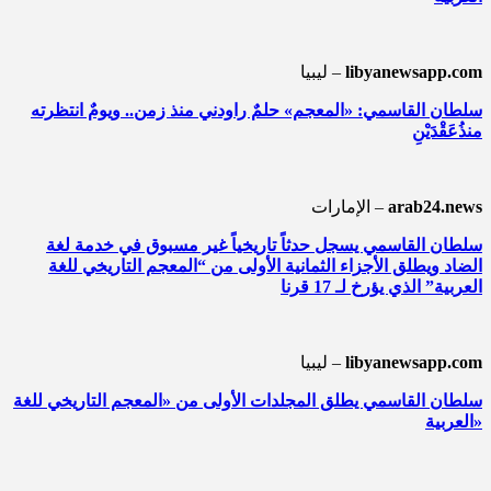
libyanewsapp.com
ليبيا –
سلطان القاسمي: «المعجم» حلمٌ راودني منذ زمن.. ويومٌ انتظرته
منذُعَقْدَيْنِ
arab24.news
الإمارات –
سلطان القاسمي يسجل حدثاً تاريخياً غير مسبوق في خدمة لغة
الضاد ويطلق الأجزاء الثمانية الأولى من “المعجم التاريخي للغة
العربية” الذي يؤرخ لـ 17 قرنا
libyanewsapp.com
ليبيا –
سلطان القاسمي يطلق المجلدات الأولى من «المعجم التاريخي للغة
العربية»