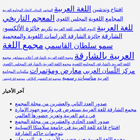
اللغة العربية
افتتاح وتدشين
المؤتمر الدولي لاتحاد المجامع العربية
المعجم التاريخي
المجامع اللغوية
المجلس اللغوي
للغة العربية
جائزة الألكسو-
تكريم
اليوم العالمي للغة العربية
الشارقة
جائزة الشارقة الدراسات اللغوية والمعجمية
مجمع اللغة
سمو سلطان القاسمي
العربية بالشارقة
مجمع
مجمع اللغة العربية بالشارقة، أعلام ومشاهير
اللغة العربية بالشارقة، المجامع اللغوية
مجمع اللغة العربية بالشارقة، المجلس اللغوي
معارض ومؤتمرات
مركز اللّسان العربي
مكتبات المجامع
مناسبات رسمية
العربية
موسوعة التفسير البلاغي
موسوعة غينيس
آخر الأخبار
صدور العدد الثاني والعشرين من مجلة المجمع
مجمع الشارقة للغة العربية يستعرض في وارسو جهود الإمارة
في دعم العربية وتعزيز حضورها العالمي
صدور العدد الحادي والعشرين من مجلة المجمع
افتتاح قاعة للغة العربية في جامعة سلامنكا الإسبانية
بتوجيهات حاكم الشارقة
مجمع اللغة العربية يعزز حضوره الأوروبي في المهرجان