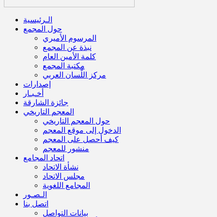
الـرئيسية
حول المجمع
المرسوم الأميري
نبذة عن المجمع
كلمة الأمين العام
مكتبة المجمع
مركز اللّسان العربي
إصدارات
أخـبـار
جائزة الشارقة
المعجم التاريخي
حول المعجم التاريخي
الدخول إلى موقع المعجم
كيف أحصل على المعجم
منشور للمعجم
اتحاد المجامع
نشأة الاتحاد
مجلس الاتحاد
المجامع اللغوية
الـصـور
اتصل بنا
بيانات التواصل