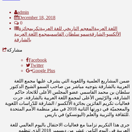
admin
December 18, 2018
0
اللغة العربية
المعجم التاريخي للغة العربية
تكريم
جائزة
الألكسو-الشارقة
سمو سلطان القاسمي
مجمع اللغة العربية
بالشارقة
مشاركة
Facebook
Twitter
Google Plus
ضمن المشاريع العلمية واللغوية التي يشرف عليها مجمع اللغة
العربية بالشارقة بتوجيه مباشر من صاحب السمو الشيخ الدكتور
سلطان بن محمد القاسمي عضو المجلس الأعلى للاتحاد حاكم
الشارقة، والرّئيس الأعلى لمجمع اللغة العربية بالشارقة، جرت
فعاليات تكريم الفائزين بجائزة الألكسو / الشارقة للدّراسات اللغوية
والمعجميّة في دورتها الثانية 2018 في مقر منظمة الأمم المتحدة
للثقافة والتربية والعلم (اليونسكو) في باريس.
جرى هذا التكريم تزامنا مع فعاليات الاحتفال باليوم العالمي للغة
العربية في اليوم الثامن عشر من ديسمبر 2018 الذي تنظمه