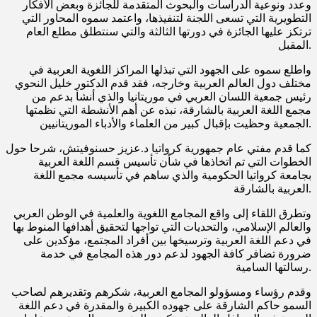
وعدد ونوعية الدراسات والبحوث المتقدمة للجائزة وبعض الأفكار
التطويرية التي تسعى اللجنة لتنفيذها، واعتمد سموه المحاور التي
ترتكز عليها الجائزة في دورتها الثالثة والتي سنتطلق مطلع العام
المقبل.
واطلع سموه على الجهود التي تبذلها المراكز اللغوية العربية في
مختلف دول العالم العربية وخارجه، فقد قدم الدكتور خليل النحوي
رئيس جمعية اللسان العربي في موريتانيا والذي أنشأ بدعم من
مجمع اللغة العربية بالشارقة، نبذه عن أهم الأنشطة التي نظمتها
الجمعية وحظيت بإقبال كبير من العلماء والأدباء الموريتانيين.
كما قدم مفتي عام جمهورية كرواتيا د.عزيز حسنوفيتش، شرحا حول
الخطوات التي تم اتخاذها في شأن تأسيس قسم اللغة العربية
بجامعة كرواتيا الحكومية والذي ساهم في تأسيسه مجمع اللغة
العربية بالشارقة.
وتطرق اللقاء إلى واقع المجامع اللغوية والعلمية في الوطن العربي
والعالم الإسلامي، والتحديات التي تواجها لتحقيق أهدافها المنوط بها
في دعم اللغة العربية وترسيخها بين أفراد المجتمع، مؤكدين على
ضرورة تضافر كافة الجهود لدعم دور هذه المجامع في خدمة
رسالتها السامية.
وقدم رؤساء ومسؤولو المجامع العربية، شكرهم وتقديرهم لصاحب
السمو حاكم الشارقة على جهوده الكبيرة والمقدرة في دعم اللغة