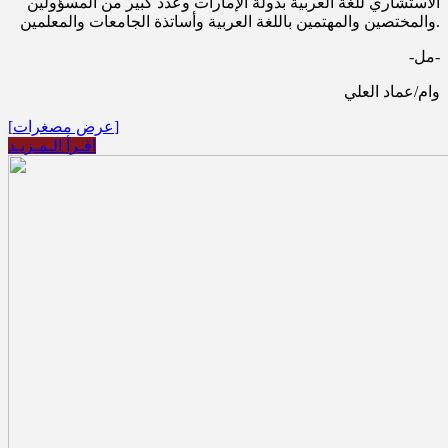
الاستشاري للغة العربية بدولة الإمارات وعدد كبير من المسؤولين
والمختصين والمهتمين باللغة العربية وأساتذة الجامعات والمعلمين.
-مل-
وام/عماد العلي
[عرض مصغرات]
اقـرأ الـمـزيـد