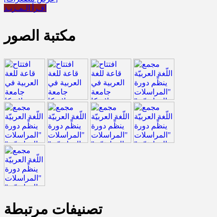
اقـرأ الـمـزيـد
مكتبة الصور
تصنيفات مرتبطة