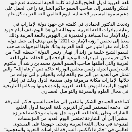
للغة العربية لدول الخليج بالشارقة كلمة الجهة المنظمة قدم فيها
الشكر والتقدير إلى صاحب السمو حاكم الشارقة راعي الحفل على
دعم سموه المستمر لاحتفالية اليوم العالمي للغة العربية كل عام.
وتحدث الدكتور الحمادي في كلمته عن جهود دولة الإمارات في
رعاية مبادرات اللغة العربية..منوها انه في هذا اليوم نقف أمام جهود
دولة الإمارات السباقة والمتميزة في النهوض باللغة العربية وذلك
سعيا إلى تحقيق “رؤية الإمارات 2021” والتي تهدف إلى جعل دولة
الإمارات مقر امتياز في اللغة العربية وذلك طبقا لتوجيهات صاحب
السمو الشيخ خليفة بن زايد آل نهيان رئيس الدولة “حفظه الله” من
خلال حزمة من المبادرات النوعية الهادفة إلى الحفاظ على اللغة
العربية والتي أطلقها صاحب السمو الشيخ محمد بن راشد آل مكتوم
نائب رئيس الدولة رئيس مجلس الوزراء حاكم دبي “رعاه الله” والتي
تتمثل في العديد من البرامج والفعاليات والجوائز والتي تبوأت من
خلالها الإمارات مكانة مرموقة وفي مقدمة الدول وذلك في إطار
الجهود الرامية للنهوض باللغة العربية وإعادة هيبتها ومكانتها التاريخية
في مجال العلوم والمعرفة والتواصل الحضاري.
كما قدم الحمادي الشكر والتقدير إلى صاحب السمو حاكم الشارقة
على دعمه المستمر للمركز التربوي للغة العربية لدول الخليج
بالشارقة وعلى إيلاء اللغة العربية جل اهتمامه وخلاصة اعتزازه
..مشيرا إلى أن الشارقة تحتضن اليوم العديد من المؤسسات
المتنوعة في مجال اللغة العربية وتتجلى جهودها على المستوى
العالمي في “جائزة الألكسو- الشارقة للدراسات اللغوية والمعجمية”