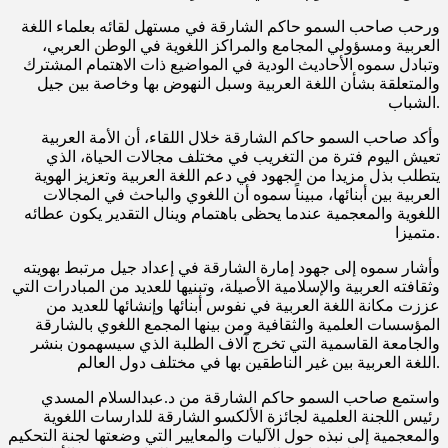
ورحب صاحب السمو حاكم الشارقة في مستهل لقائه بعلماء اللغة
العربية ومسؤولي المجامع والمراكز اللغوية في الوطن العربي،
وتبادل سموه الأحاديث الودية في المواضيع ذات الاهتمام المشترك
والمتعلقة بشأن اللغة العربية وسبل النهوض بها وخاصة بين جيل
الشباب.
وأكد صاحب السمو حاكم الشارقة خلال اللقاء، أن الأمة العربية
تعيش اليوم فترة من التغريب في مختلف مجالات الحياة، الذي
يتطلب بذل مزيدا من الجهود في دعم اللغة العربية وتعزيز الهوية
العربية بين أبنائها، مبيناً سموه أن اللغوي والباحث في المجالات
اللغوية والمعجمية عندما يحظى باهتمام وينال التقدير يكون عطائه
متميزا.
وأشار سموه إلى جهود إمارة الشارقة في إعداد جيل مرتبط بهويته
وثقافته العربية والإسلامية الأصيلة، وتبنيها للعديد من المبادرات التي
عززت مكانة اللغة العربية في نفوس أبنائها وإنشائها للعديد من
المؤسسات العلمية والثقافية ومن بينها المجمع اللغوي بالشارقة
والجامعة القاسمية التي تخرج آلاف الطلبة الذي سيسهمون بنشر
اللغة العربية بين غير الناطقين بها في مختلف دول العالم.
واستمع صاحب السمو حاكم الشارقة من د.عبدالسلام المسدي
رئيس اللجنة العلمية لجائزة الألكسو الشارقة للدارسات اللغوية
والمعجمية إلى نبذه حول الآليات والمعايير التي وضعتها لجنة التحكيم