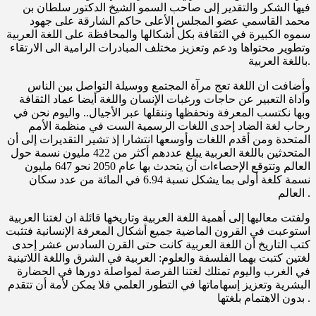
فيها الشكر والتقدير إلى صاحب السمو الشيخ الدكتور سلطان بن
محمد القاسمي عضو المجلس الأعلى حاكم الشارقة على جهود
سموه الكبيرة في الثقافة بكل أشكالها والمحافظة على اللغة العربية
وتطوير محتواها ودعم وتعزيز مختلف المبادرات الرامية الى الارتقاء
باللغة العربية.
وأضافت ان اللغة تعج مرآة المجتمع ووسيلة التواصل بين الناس
وأداة التعبير عن حاجات ورغبات الإنسان واللغة أيضا عماد الثقافة
وبها نكتسب المعرفة ونحفظها وننقلها عبر الأجيال.. واليوم نحن في
رحاب لغة الضاد إحدى اللغات الرسمية الست في منظمة الأمم
المتحدة ومن أقدم اللغات وأوسعها انتشارا إذ تشير التقديرات إلى أن
المتحدثين باللغة العربية يبلغ عددهم أكثر من 422 مليون نسمة حول
العالم وتتوقع الإحصاءات أن يتحدث بها عام 2050 نحو 647 مليون
نسمة كلغة أولى بما يشكل نسبة 6.94 في المائة من عدد سكان
العالم .
ولفتت معاليها إلى أهمية اللغة العربية وتاريخها قائلة ان لغتنا العربية
استوعبت في القرون الماضية جميع أشكال المعرفة الإنسانية فتثبت
كتب التاريخ أن اللغة العربية كانت حتى القرن السادس عشر إحدى
لغتين كتبت بهما الفلسفة والعلوم: العربية في الشرق واللغة اللاتينية
في الغرب واليوم تمتلك لغتنا الفرصة لمواصلة دورها في الحضارة
البشرية وتعزيز إسهاماتها في التطور العلمي فلا يمكن لأمة أن تتقدم
بدون الاهتمام بلغتها .