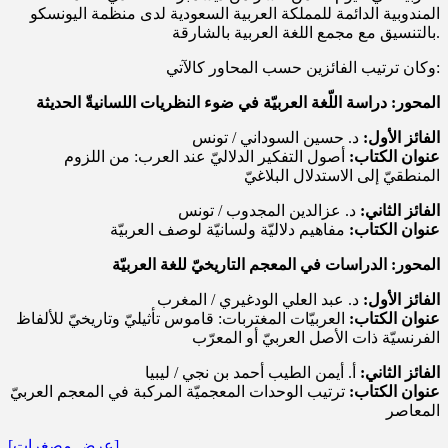
المندوبية الدائمة للمملكة العربية السعودية لدى منظمة اليونسكو
بالتنسيق مع مجمع اللغة العربية بالشارقة.
وكان ترتيب الفائزين حسب المحاور كالآتي:
المحور: دراسة اللّغة العربيّة في ضوء النظريات اللسانيةّ الحديثة
الفائز الأول:
د. حسين السوداني / تونس
عنوان الكتاب:
أصول التفكير الدلاليّ عند العرب: من اللزوم
المنطقيّ إلى الاستدلال البلاغيّ
الفائز الثاني:
د. عزالدين المجدوب / تونس
عنوان الكتاب:
مفاهيم دلاليّة ولسانيّة لوصف العربيّة
المحور: الدراسات في المعجم التاريخيّ للغة العربيّة
الفائز الأول:
د. عبد العلي الودغيري / المغرب
عنوان الكتاب:
العربيّات المغتربات: قاموس تأثيليّ وتاريخيّ للألفاظ
الفرنسيّة ذات الأصل العربيّ أو المعرّب
الفائز الثاني:
أ. أيمن الطيب أحمد بن نجي / ليبيا
عنوان الكتاب:
ترتيب الوحدات المعجميّة المركبة في المعجم العربيّ
المعاصر
[عرض مصغرات]