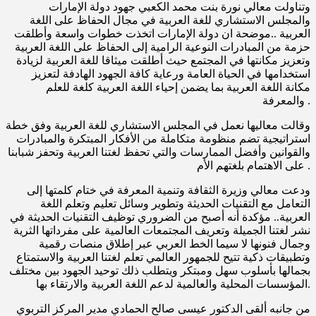
وتناولت معالي نورة بنت محمد الكعبي جهود دولة الإمارات
والمجلس الاستشاري للغة العربية في مجال الحفاظ على اللغة
العربية ..موضحة ان دولة الإمارات اتخذت خطوات واسعة وأطلقت
حزمة من المبادرات النوعية الرامية إلى الحفاظ على اللغة العربية
وتعزيز مكانتها في المجتمع حيث أطلقت ميثاقا للغة العربية لزيادة
استخدامها في الحياة العامة ورعاية كافة الجهود الهادفة لتعزيز
مكانة اللغة العربية بما يضمن إحياء اللغة العربية كلغة للعلم
والمعرفة .
وقالت معاليها نعمل في المجلس الاستشاري للغة العربية وفق خطة
استراتيجية تضم منظومة متكاملة من الأفكار المبتكرة والمبادرات
والقوانين وأفضل الممارسات والتي تحفظ لغتنا العربية وتحفز شبابنا
على الاهتمام بلغتهم الأم .
ودعت معالي وزيرة الثقافة وتنمية المعرفة في ختام كلمتها إلى
التعامل مع التقنيات الحديثة وتطوير وسائل تعليم وتعلم اللغة
العربية.. مؤكدة أنه أصبح من الضروري توظيف التقنيات الحديثة في
نشر لغتنا الجميلة وتعريف المجتمعات العالمية على مفرداتها الثرية
وجمال فنونها لا سيما الخط العربي عبر إطلاق منصات رقمية
وتطبيقات ذكية تتيح للجمهور العالمي تعلم لغتنا العربية والاستمتاع
بجمالها بأسلوب سهل ومبتكر ويتطلب ذلك توحيد الجهود بين مختلف
المؤسسات المحلية والعالمية لدعم اللغة العربية والارتقاء بها.
من جانبه ألقى الدكتور عيسى صالح الحمادي مدير المركز التربوي