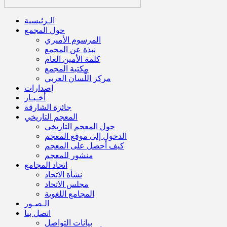
الـرئيسية
حول المجمع
المرسوم الأميري
نبذة عن المجمع
كلمة الأمين العام
مكتبة المجمع
مركز اللّسان العربي
إصدارات
أخـبـار
جائزة الشارقة
المعجم التاريخي
حول المعجم التاريخي
الدخول إلى موقع المعجم
كيف أحصل على المعجم
منشور للمعجم
اتحاد المجامع
نشأة الاتحاد
مجلس الاتحاد
المجامع اللغوية
الـصـور
اتصل بنا
بيانات التواصل