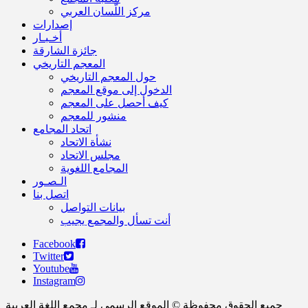
مركز اللّسان العربي
إصدارات
أخـبـار
جائزة الشارقة
المعجم التاريخي
حول المعجم التاريخي
الدخول إلى موقع المعجم
كيف أحصل على المعجم
منشور للمعجم
اتحاد المجامع
نشأة الاتحاد
مجلس الاتحاد
المجامع اللغوية
الـصـور
اتصل بنا
بيانات التواصل
أنت تسأل والمجمع يجيب
Facebook
Twitter
Youtube
Instagram
جميع الحقوق محفوظة © الموقع الرسمي لـ مجمع اللغة العربية